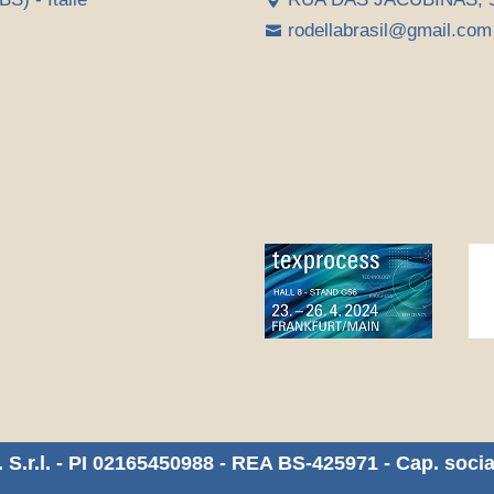
rodellabrasil@gmail.com

 S.r.l. - PI 02165450988 - REA BS-425971 - Cap. socia