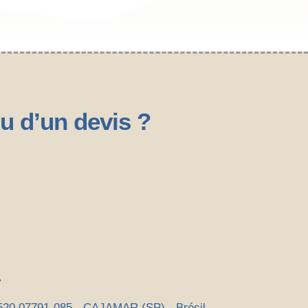
u d’un devis ?
A
0 07791-085 - CAJAMAR (SP) - Brésil