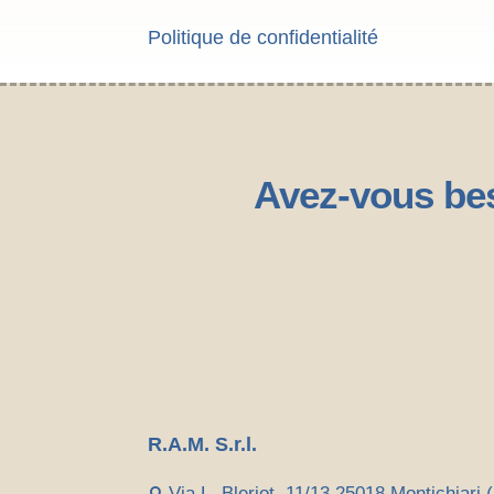
Politique de confidentialité
Avez-vous bes
R.A.M. S.r.l.
Via L. Bleriot, 11/13 25018 Montichiari (
