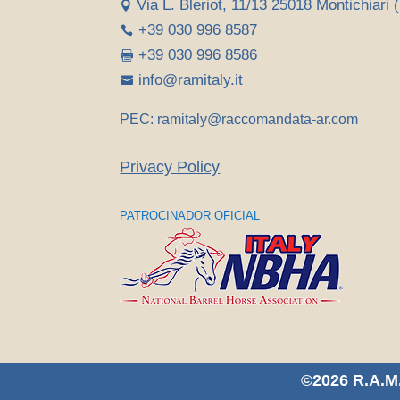
Via L. Bleriot, 11/13 25018 Montichiari (

+39 030 996 8587

+39 030 996 8586

info@ramitaly.it

PEC: ramitaly@raccomandata-ar.com
Privacy Policy
PATROCINADOR OFICIAL
©2026 R.A.M.