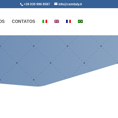
+39 030 996 8587
info@ramitaly.it
OS
CONTATOS