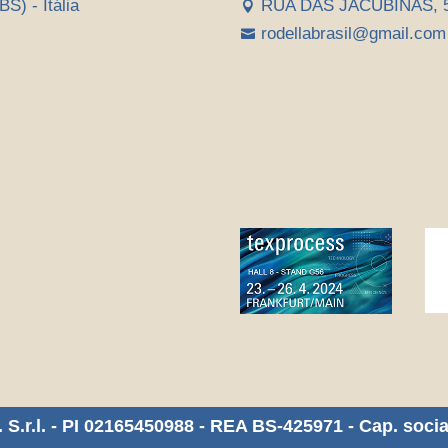
BS) - Itália
RUA DAS JACUBINAS, 52

rodellabrasil@gmail.com

 S.r.l. - PI 02165450988 - REA BS-425971 - Cap. socia