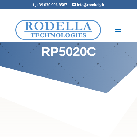
+39 030 996 8587
info@ramitaly.it
RP5020C